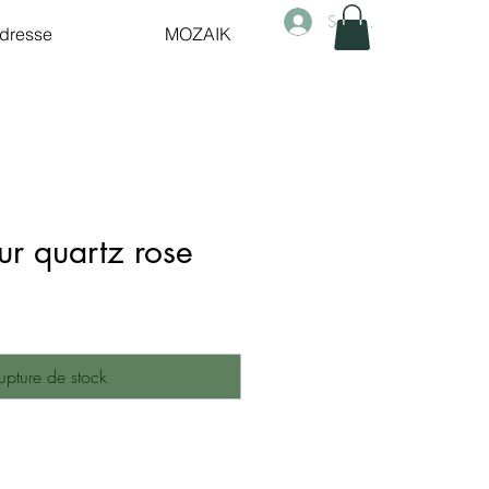
Se connecter
dresse
MOZAIK
eur quartz rose
upture de stock