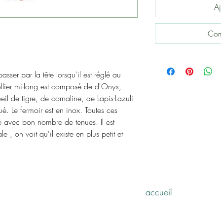
Aj
Com
ser par la tête lorsqu'il est réglé au
llier mi-long est composé de d'Onyx,
il de tigre, de cornaline, de Lapis-Lazuli
é. Le fermoir est en inox. Toutes ces
té avec bon nombre de tenues. Il est
e , on voit qu'il existe en plus petit et
accueil