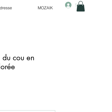
Se connecter
dresse
MOZAIK
s du cou en
dorée