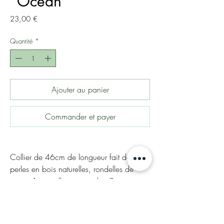
"Océan"
Prix
23,00 €
Quantité
*
Ajouter au panier
Commander et payer
Collier de 46cm de longueur fait de
perles en bois naturelles, rondelles de
coco, 1 coquillage naturel et 2 petits
coquillages au niveau du fermoir doré.