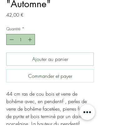
"Automne"
Prix
42,00 €
Quantité
*
Ajouter au panier
Commander et payer
44 cm ras de cou bois et verre de
bohême avec, en pendentif , perles de
verre de bohême facetées, pierres fines
de pyrite et bois terminé par un daim en
porcelaine. La hauteur du pendentif,
animal en porcelaine et perles : 8cm.
Fermoir doré.