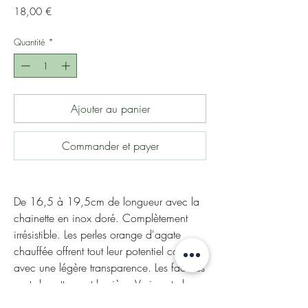
Prix
18,00 €
Quantité
*
Ajouter au panier
Commander et payer
De 16,5 à 19,5cm de longueur avec la
chainette en inox doré. Complètement
irrésistible. Les perles orange d'agate
chauffée offrent tout leur potentiel coloré
avec une légère transparence. Les facettes
sont des attrapent lumière. Vraiment chou
et s'assortit particulièrement bien avec