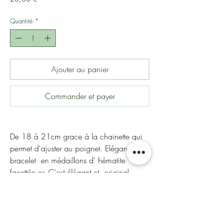
Quantité
*
Ajouter au panier
Commander et payer
De 18 à 21cm grace à la chainette qui
permet d'ajuster au poignet. Elégant
bracelet en médaillons d' hématite
facettée or. C'est élégant et original.
Chic à tout coup !