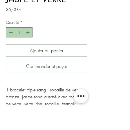
Prix
35,00 €
Quantité
*
Ajouter au panier
Commander et payer
1 bracelet triple rang : rocaille de verre
bronze, jaspe rond alterné avec rocaille
de verre, verre irisé, rocaille. Fermoir
bronze vieilli. Adaptable de 16 à 19cm
par la petite chainette. C'est chou!