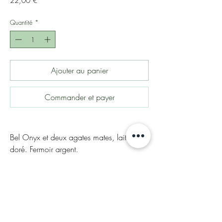
22,00 €
Quantité
*
Ajouter au panier
Commander et payer
Bel Onyx et deux agates mates, laiton
doré. Fermoir argent.
Un petit côté couture très élégant.