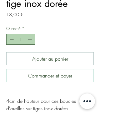
tige inox dorée
Prix
18,00 €
Quantité
*
Ajouter au panier
Commander et payer
4cm de hauteur pour ces boucles
d'oreilles sur tiges inox dorées
anallergiques. Médaillons et rondelles de
howlite turquoise.