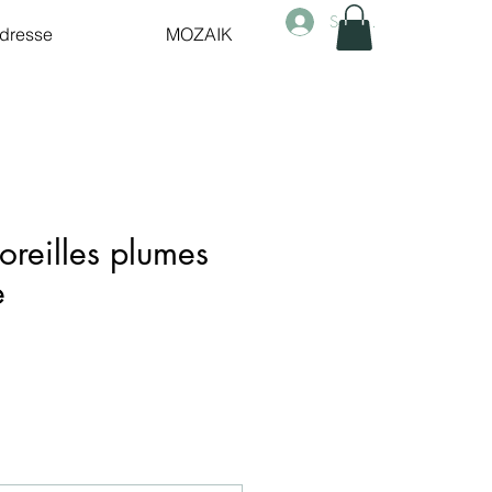
Se connecter
dresse
MOZAIK
oreilles plumes
e