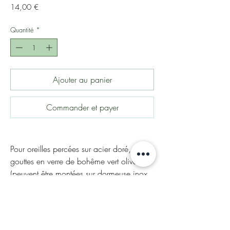
Prix
14,00 €
Quantité
*
Ajouter au panier
Commander et payer
Pour oreilles percées sur acier doré,
gouttes en verre de bohême vert olive.
(peuvent être montées sur dormeuse inox
dorée + 3€)