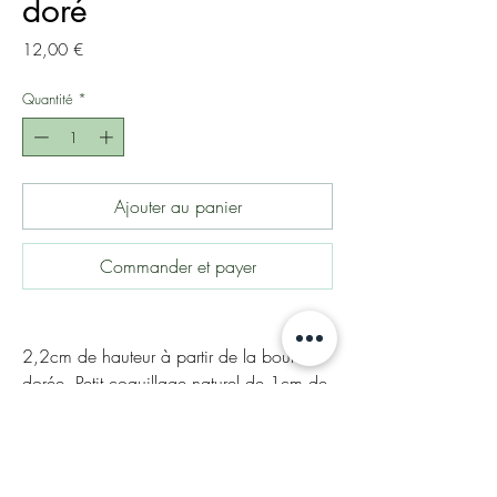
doré
Prix
12,00 €
Quantité
*
Ajouter au panier
Commander et payer
2,2cm de hauteur à partir de la boule
dorée. Petit coquillage naturel de 1cm de
hauteur. Très mignon.